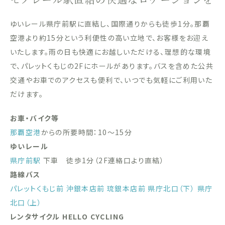
ゆいレール県庁前駅に直結し、国際通りからも徒歩1分。那覇
空港より約15分という利便性の高い立地で、お客様をお迎え
いたします。雨の日も快適にお越しいただける、理想的な環境
で、パレットくもじの2Fにホールがあります。バスを含めた公共
交通やお車でのアクセスも便利で、いつでも気軽にご利用いた
だけます。
お車・バイク等
那覇空港
からの所要時間：10〜15分
ゆいレール
県庁前駅
下車 徒歩1分（2F連絡口より直結）
路線バス
パレットくもじ前
沖銀本店前
琉銀本店前
県庁北口（下）
県庁
北口（上）
レンタサイクル HELLO CYCLING