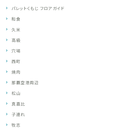
パレットくもじ フロアガイド
和食
久米
高級
穴場
西町
焼肉
那覇空港周辺
松山
真嘉比
子連れ
牧志