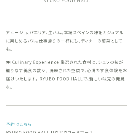
RYUBO FOOD HALL
アヒージョ、パエリア、生ハム。本場スペインの味をカジュアル
に楽しめるバル。仕事帰りの一杯にも、ディナーの前菜として
も。
🍽 Culinary Experience 厳選された食材と、シェフの技が
織りなす美食の数々。 洗練された空間で、心満たす食体験をお
届けいたします。 RYUBO FOOD HALLで、新しい味覚の発見
を。
予約はこちら
RYUBO FOOD HALL リウボウフードホール