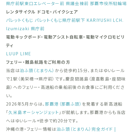
県庁前駅東口エレベーター前
県議会棟前
那覇市役所駐輪場
レンタサイクル ドコモ・バイクシェア
パレットくもじ
パレットくもじ県庁前駅下
KARIYUSHI LCH.
Izumizaki 県庁前
電動キックボード・電動アシスト自転車・電動マイクロモビリ
ティ
LUUP
LIME
フェリー・離島航路をご利用の方
当店は
泊ふ頭（とまりん）
から徒歩約15分、またはゆいレール
で1駅（美栄橋→県庁前）です。慶良間諸島（渡嘉敷島・座間味
島）へのフェリー・高速船の乗船前後のお食事にご利用くださ
い。
2026年5月からは、
那覇港（那覇ふ頭）
を発着する新高速船
「
久米島オーシャンジェット
」が就航します。那覇港からも当店
へはゆいレール+徒歩で約20分です。
沖縄の港・フェリー情報は
泊ふ頭（とまりん）完全ガイド |