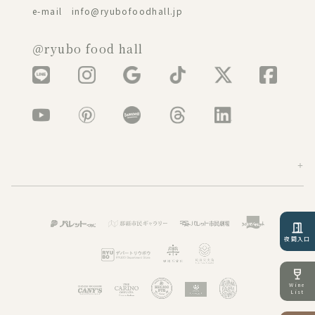
e-mail info@ryubofoodhall.jp
＠ryubo food hall
夜間入口
Wine
List