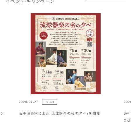
イベント・キャンペーン
2026.07.27
202
EVENT
ラン
若手演奏家による「琉球器楽の会の夕べ」を開催
Sw
OK