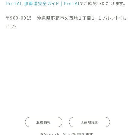
PortAI
、
那覇港完全ガイド | PortAI
でご確認いただけます。
〒900-0015 沖縄県那覇市久茂地１丁目１−１ パレットくも
じ 2F
混雑情報
現在地経路
※Google Mapを開きます。