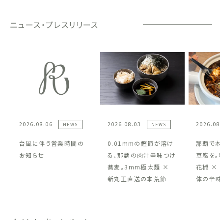
ニュース・プレスリリース
2026.08.06
2026.08.03
2026.08
NEWS
NEWS
台風に伴う営業時間の
0.01mmの鰹節が溶け
那覇で
お知らせ
る、那覇の肉汁辛味つけ
豆腐を。
蕎麦。3mm極太麺 ×
花椒 ×
新丸正直送の本荒節
体の辛