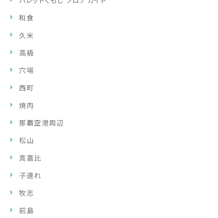
パレットくもじ フロアガイド
和食
久米
高級
穴場
西町
焼肉
那覇空港周辺
松山
真嘉比
子連れ
牧志
前島