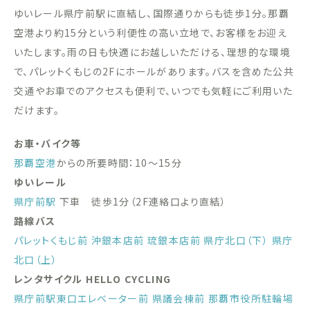
ゆいレール県庁前駅に直結し、国際通りからも徒歩1分。那覇
空港より約15分という利便性の高い立地で、お客様をお迎え
いたします。雨の日も快適にお越しいただける、理想的な環境
で、パレットくもじの2Fにホールがあります。バスを含めた公共
交通やお車でのアクセスも便利で、いつでも気軽にご利用いた
だけます。
お車・バイク等
那覇空港
からの所要時間：10〜15分
ゆいレール
県庁前駅
下車 徒歩1分（2F連絡口より直結）
路線バス
パレットくもじ前
沖銀本店前
琉銀本店前
県庁北口（下）
県庁
北口（上）
レンタサイクル HELLO CYCLING
県庁前駅東口エレベーター前
県議会棟前
那覇市役所駐輪場