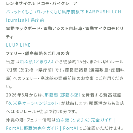
レンタサイクル ドコモ・バイクシェア
パレットくもじ
パレットくもじ県庁前駅下
KARIYUSHI LCH.
Izumizaki 県庁前
電動キックボード・電動アシスト自転車・電動マイクロモビリ
ティ
LUUP
LIME
フェリー・離島航路をご利用の方
当店は
泊ふ頭（とまりん）
から徒歩約15分、またはゆいレール
で1駅（美栄橋→県庁前）です。慶良間諸島（渡嘉敷島・座間味
島）へのフェリー・高速船の乗船前後のお食事にご利用くださ
い。
2026年5月からは、
那覇港（那覇ふ頭）
を発着する新高速船
「
久米島オーシャンジェット
」が就航します。那覇港からも当店
へはゆいレール+徒歩で約20分です。
沖縄の港・フェリー情報は
泊ふ頭（とまりん）完全ガイド |
PortAI
、
那覇港完全ガイド | PortAI
でご確認いただけます。