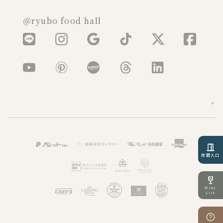
＠ryubo food hall
夜間入口
Wine
List