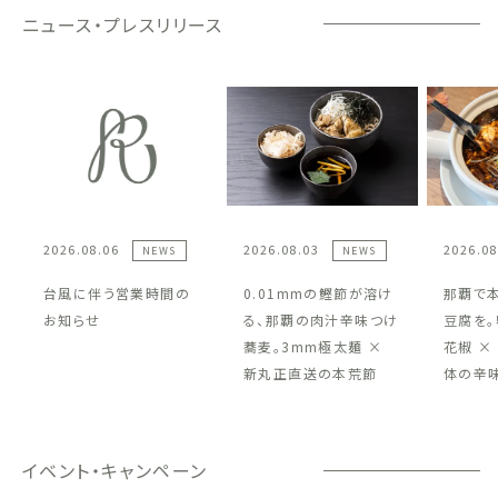
ニュース・プレスリリース
2026.08.06
2026.08.03
2026.08
NEWS
NEWS
台風に伴う営業時間の
0.01mmの鰹節が溶け
那覇で
お知らせ
る、那覇の肉汁辛味つけ
豆腐を。
蕎麦。3mm極太麺 ×
花椒 ×
新丸正直送の本荒節
体の辛
イベント・キャンペーン