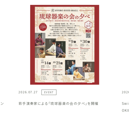
2026.07.27
202
EVENT
ラン
若手演奏家による「琉球器楽の会の夕べ」を開催
Sw
OK