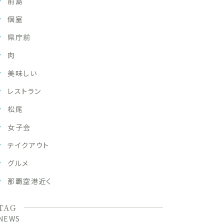
前島
個室
県庁前
肉
美味しい
レストラン
松尾
女子会
テイクアウト
グルメ
那覇空港近く
TAG
NEWS