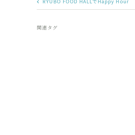
RYUBO FOOD HALLでHappy Hour
関連タグ