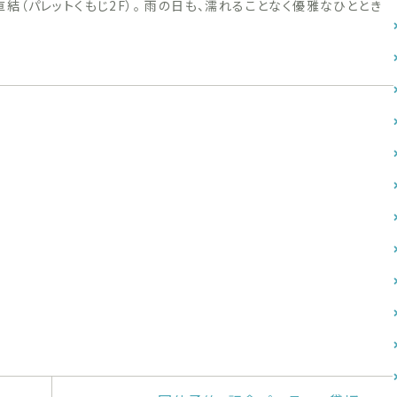
庁前駅」直結（パレットくもじ2F）。 雨の日も、濡れることなく優雅なひととき