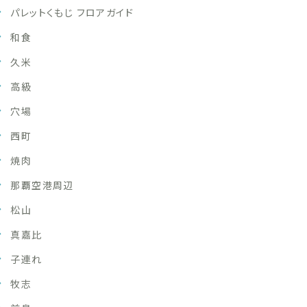
パレットくもじ フロアガイド
和食
久米
高級
穴場
西町
焼肉
那覇空港周辺
松山
真嘉比
子連れ
牧志