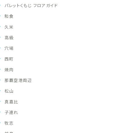
パレットくもじ フロアガイド
和食
久米
高級
穴場
西町
焼肉
那覇空港周辺
松山
真嘉比
子連れ
牧志