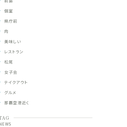
前島
個室
県庁前
肉
美味しい
レストラン
松尾
女子会
テイクアウト
グルメ
那覇空港近く
TAG
NEWS