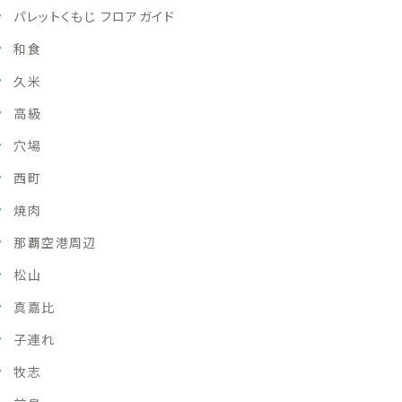
パレットくもじ フロアガイド
和食
久米
高級
穴場
西町
焼肉
那覇空港周辺
松山
真嘉比
子連れ
牧志