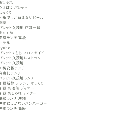
おしゃれ
りうぼう パレット
ゆっくり
沖縄でしか買えないビール
個室
パレット久茂地 店舗一覧
おすすめ
那覇ランチ 高級
ホテル
ryubo
パレットくもじ フロアガイド
パレット久茂地レストラン
パレット久茂地
沖縄高級ランチ
真嘉比ランチ
パレット久茂地ランチ
那覇新都心 ランチ ゆっくり
那覇 お洒落 ディナー
那覇 おしゃれ ディナー
高級ランチ 沖縄
沖縄にしかないハンバーガー
沖縄ランチ 高級