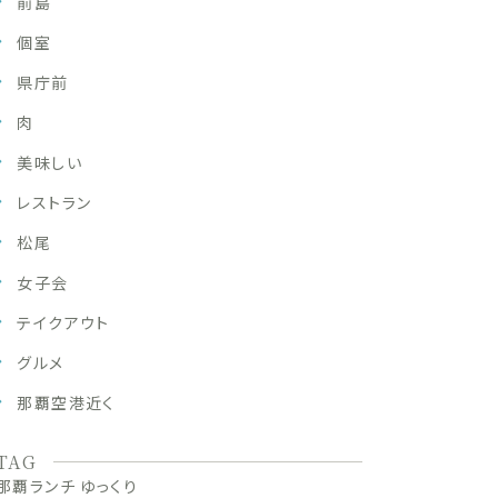
前島
個室
県庁前
肉
美味しい
レストラン
松尾
女子会
テイクアウト
グルメ
那覇空港近く
TAG
那覇ランチ ゆっくり