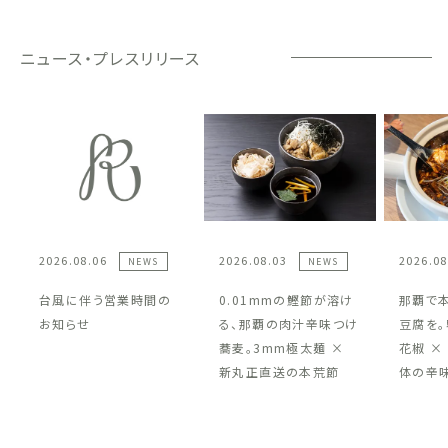
ニュース・プレスリリース
2026.08.06
2026.08.03
2026.08
NEWS
NEWS
台風に伴う営業時間の
0.01mmの鰹節が溶け
那覇で
お知らせ
る、那覇の肉汁辛味つけ
豆腐を。
蕎麦。3mm極太麺 ×
花椒 ×
新丸正直送の本荒節
体の辛