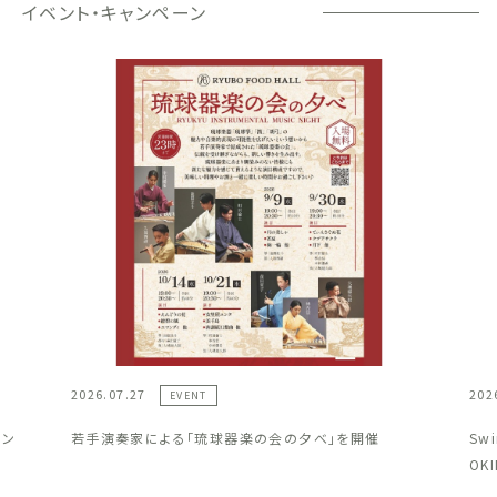
イベント・キャンペーン
2026.07.27
202
EVENT
ラン
若手演奏家による「琉球器楽の会の夕べ」を開催
Sw
OK