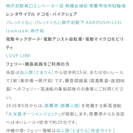
県庁前駅東口エレベーター前
県議会棟前
那覇市役所駐輪場
レンタサイクル ドコモ・バイクシェア
パレットくもじ
パレットくもじ県庁前駅下
KARIYUSHI LCH.
Izumizaki 県庁前
電動キックボード・電動アシスト自転車・電動マイクロモビリ
ティ
LUUP
LIME
フェリー・離島航路をご利用の方
当店は
泊ふ頭（とまりん）
から徒歩約15分、またはゆいレール
で1駅（美栄橋→県庁前）です。慶良間諸島（渡嘉敷島・座間味
島）へのフェリー・高速船の乗船前後のお食事にご利用くださ
い。
2026年5月からは、
那覇港（那覇ふ頭）
を発着する新高速船
「
久米島オーシャンジェット
」が就航します。那覇港からも当店
へはゆいレール+徒歩で約20分です。
沖縄の港・フェリー情報は
泊ふ頭（とまりん）完全ガイド |