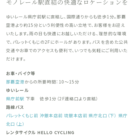
モノレール駅直結の快適なロケーションを
ゆいレール県庁前駅に直結し、国際通りからも徒歩1分。那覇
空港より約15分という利便性の高い立地で、お客様をお迎え
いたします。雨の日も快適にお越しいただける、理想的な環境
で、パレットくもじの2Fにホールがあります。バスを含めた公共
交通やお車でのアクセスも便利で、いつでも気軽にご利用いた
だけます。
お車・バイク等
那覇空港
からの所要時間：10〜15分
ゆいレール
県庁前駅
下車 徒歩1分（2F連絡口より直結）
路線バス
パレットくもじ前
沖銀本店前
琉銀本店前
県庁北口（下）
県庁
北口（上）
レンタサイクル HELLO CYCLING