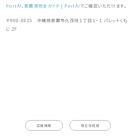
PortAI
、
那覇港完全ガイド | PortAI
でご確認いただけます。
〒900-0015 沖縄県那覇市久茂地１丁目１−１ パレットくも
じ 2F
混雑情報
現在地経路