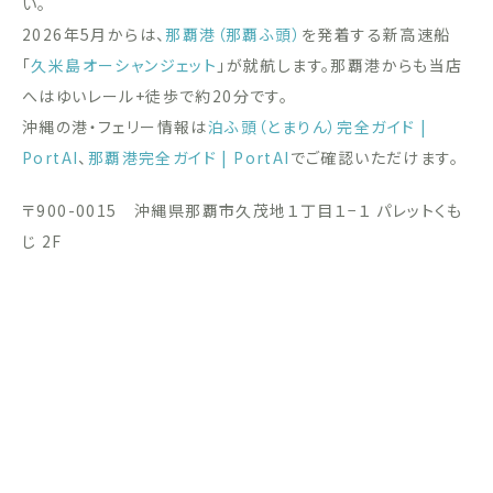
い。
2026年5月からは、
那覇港（那覇ふ頭）
を発着する新高速船
「
久米島オーシャンジェット
」が就航します。那覇港からも当店
へはゆいレール+徒歩で約20分です。
沖縄の港・フェリー情報は
泊ふ頭（とまりん）完全ガイド |
PortAI
、
那覇港完全ガイド | PortAI
でご確認いただけます。
〒900-0015 沖縄県那覇市久茂地１丁目１−１ パレットくも
じ 2F