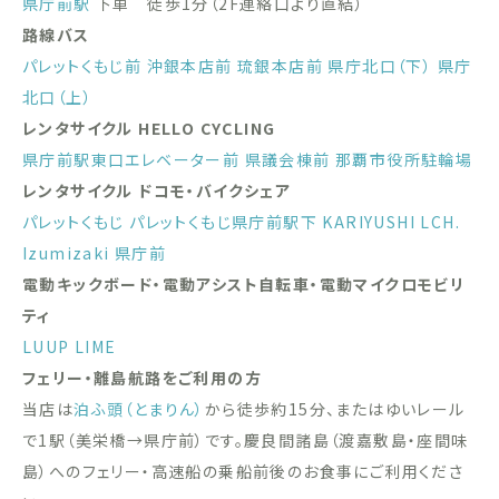
県庁前駅
下車 徒歩1分（2F連絡口より直結）
路線バス
パレットくもじ前
沖銀本店前
琉銀本店前
県庁北口（下）
県庁
北口（上）
レンタサイクル HELLO CYCLING
県庁前駅東口エレベーター前
県議会棟前
那覇市役所駐輪場
レンタサイクル ドコモ・バイクシェア
パレットくもじ
パレットくもじ県庁前駅下
KARIYUSHI LCH.
Izumizaki 県庁前
電動キックボード・電動アシスト自転車・電動マイクロモビリ
ティ
LUUP
LIME
フェリー・離島航路をご利用の方
当店は
泊ふ頭（とまりん）
から徒歩約15分、またはゆいレール
で1駅（美栄橋→県庁前）です。慶良間諸島（渡嘉敷島・座間味
島）へのフェリー・高速船の乗船前後のお食事にご利用くださ