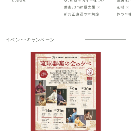
蕎麦。3mm極太麺 ×
花椒 ×
新丸正直送の本荒節
体の辛
イベント・キャンペーン