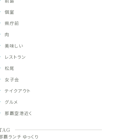
前島
個室
県庁前
肉
美味しい
レストラン
松尾
女子会
テイクアウト
グルメ
那覇空港近く
TAG
那覇ランチ ゆっくり