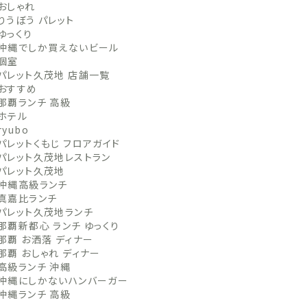
おしゃれ
りうぼう パレット
ゆっくり
沖縄でしか買えないビール
個室
パレット久茂地 店舗一覧
おすすめ
那覇ランチ 高級
ホテル
ryubo
パレットくもじ フロアガイド
パレット久茂地レストラン
パレット久茂地
沖縄高級ランチ
真嘉比ランチ
パレット久茂地ランチ
那覇新都心 ランチ ゆっくり
那覇 お洒落 ディナー
那覇 おしゃれ ディナー
高級ランチ 沖縄
沖縄にしかないハンバーガー
沖縄ランチ 高級