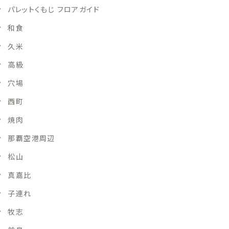
パレットくもじ フロアガイド
和食
久米
高級
穴場
西町
焼肉
那覇空港周辺
松山
真嘉比
子連れ
牧志