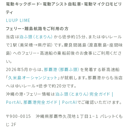
電動キックボード・電動アシスト自転車・電動マイクロモビリ
ティ
LUUP
LIME
フェリー・離島航路をご利用の方
当店は
泊ふ頭（とまりん）
から徒歩約15分、またはゆいレール
で1駅（美栄橋→県庁前）です。慶良間諸島（渡嘉敷島・座間味
島）へのフェリー・高速船の乗船前後のお食事にご利用くださ
い。
2026年5月からは、
那覇港（那覇ふ頭）
を発着する新高速船
「
久米島オーシャンジェット
」が就航します。那覇港からも当店
へはゆいレール+徒歩で約20分です。
沖縄の港・フェリー情報は
泊ふ頭（とまりん）完全ガイド |
PortAI
、
那覇港完全ガイド | PortAI
でご確認いただけます。
〒900-0015 沖縄県那覇市久茂地１丁目１−１ パレットくも
じ 2F