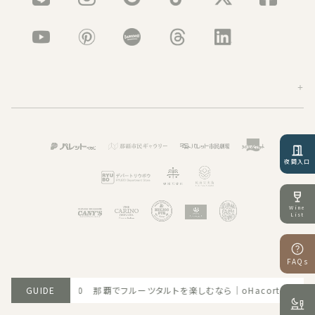
夜間入口
Wine
List
FAQs
6.06.30 那覇でフルーツタルトを楽しむなら｜oHacorté fruit tableへ
GUIDE