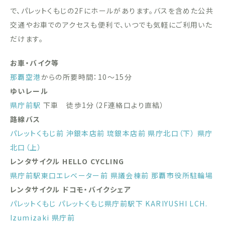
で、パレットくもじの2Fにホールがあります。バスを含めた公共
交通やお車でのアクセスも便利で、いつでも気軽にご利用いた
だけます。
お車・バイク等
那覇空港
からの所要時間：10〜15分
ゆいレール
県庁前駅
下車 徒歩1分（2F連絡口より直結）
路線バス
パレットくもじ前
沖銀本店前
琉銀本店前
県庁北口（下）
県庁
北口（上）
レンタサイクル HELLO CYCLING
県庁前駅東口エレベーター前
県議会棟前
那覇市役所駐輪場
レンタサイクル ドコモ・バイクシェア
パレットくもじ
パレットくもじ県庁前駅下
KARIYUSHI LCH.
Izumizaki 県庁前