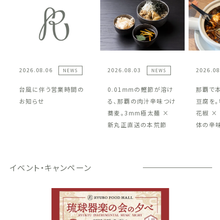
2026.08.06
2026.08.03
2026.08
NEWS
NEWS
台風に伴う営業時間の
0.01mmの鰹節が溶け
那覇で
お知らせ
る、那覇の肉汁辛味つけ
豆腐を。
蕎麦。3mm極太麺 ×
花椒 ×
新丸正直送の本荒節
体の辛
イベント・キャンペーン