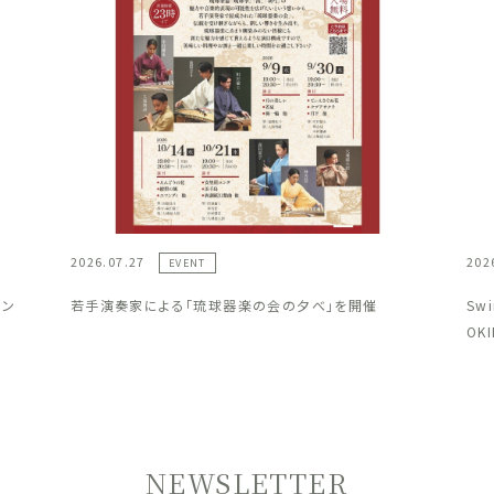
2026.07.27
202
EVENT
ラン
若手演奏家による「琉球器楽の会の夕べ」を開催
Sw
OK
NEWSLETTER