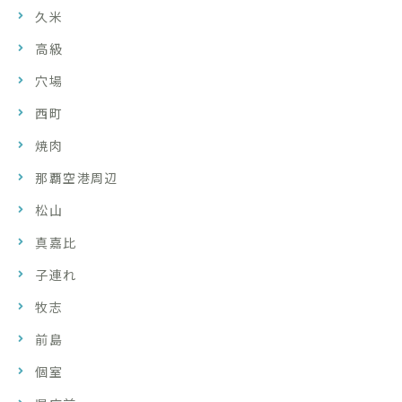
久米
高級
穴場
西町
焼肉
那覇空港周辺
松山
真嘉比
子連れ
牧志
前島
個室